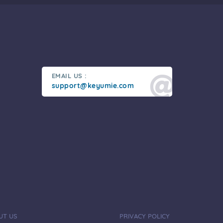
EMAIL US :
support@keyumie.com
UT US
PRIVACY POLICY