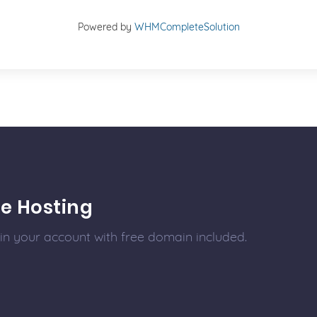
Powered by
WHMCompleteSolution
e Hosting
 in your account with free domain included.