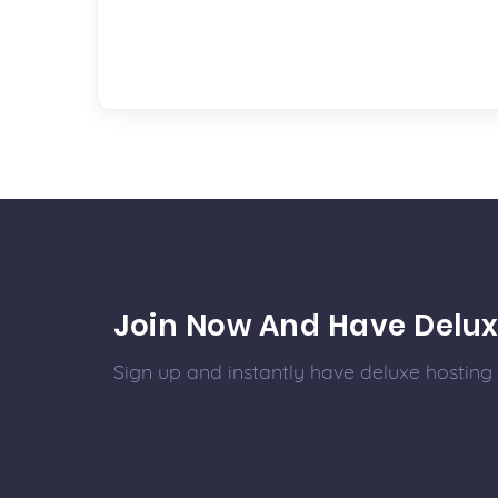
Join Now And Have Delux
Sign up and instantly have deluxe hosting